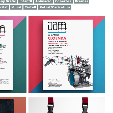
ny Gràfic
Infantil
Animació
Cobertes
Premsa
citat
Mural
Cartell
Retrat/Caricatura