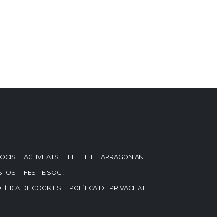
OCIS
ACTIVITATS
TIF
THE TARRAGONIAN
STOS
FES-TE SOCI!
LÍTICA DE COOKIES
POLÍTICA DE PRIVACITAT