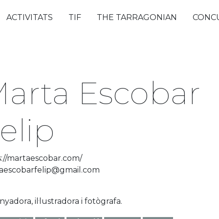
ACTIVITATS
TIF
THE TARRAGONIAN
CONC
arta Escobar
elip
s://martaescobar.com/
aescobarfelip@gmail.com
nyadora, il·lustradora i fotògrafa.