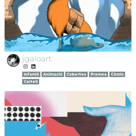
jgaloart
Infantil
Animació
Cobertes
Premsa
Còmic
Cartell