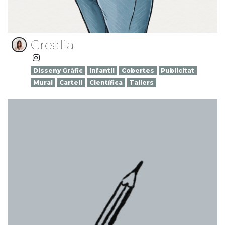
Crealia
Disseny Gràfic
Infantil
Cobertes
Publicitat
Mural
Cartell
Científica
Tallers