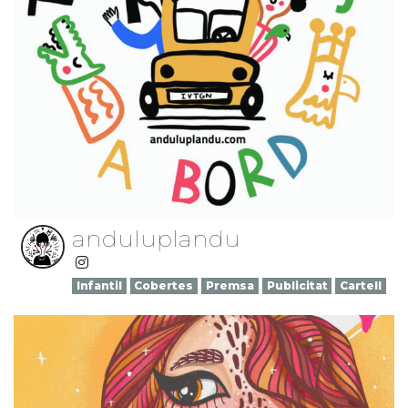
anduluplandu
Infantil
Cobertes
Premsa
Publicitat
Cartell