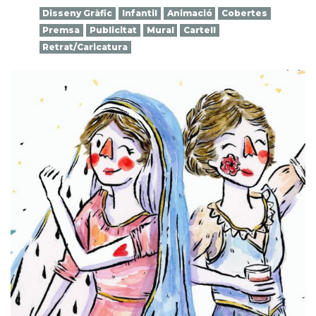
Disseny Gràfic
Infantil
Animació
Cobertes
Premsa
Publicitat
Mural
Cartell
Retrat/Caricatura