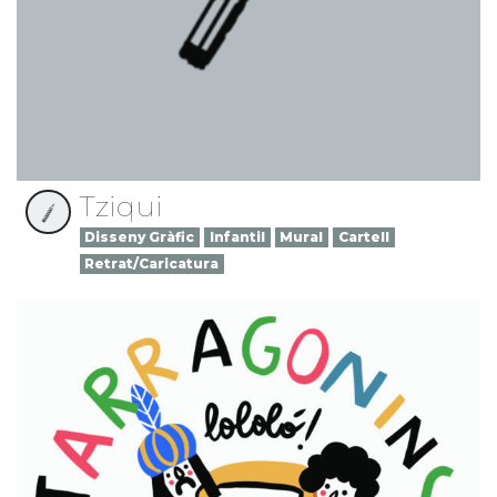
Tziqui
Disseny Gràfic
Infantil
Mural
Cartell
Retrat/Caricatura