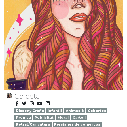
Calastai
Disseny Gràfic
Infantil
Animació
Cobertes
Premsa
Publicitat
Mural
Cartell
Retrat/Caricatura
Persianes de comerços