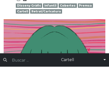
Disseny Gràfic
Infantil
Cobertes
Premsa
Cartell
Retrat/Caricatura
Cartell