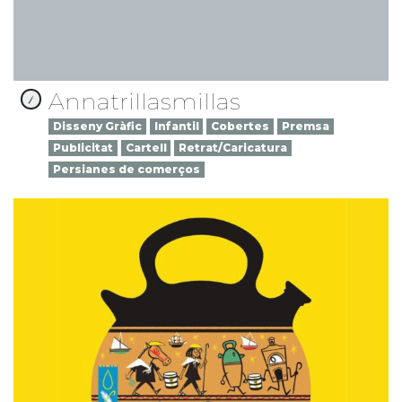
Annatrillasmillas
Disseny Gràfic
Infantil
Cobertes
Premsa
Publicitat
Cartell
Retrat/Caricatura
Persianes de comerços