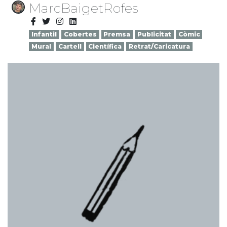
MarcBaigetRofes
Infantil
Cobertes
Premsa
Publicitat
Còmic
Mural
Cartell
Científica
Retrat/Caricatura