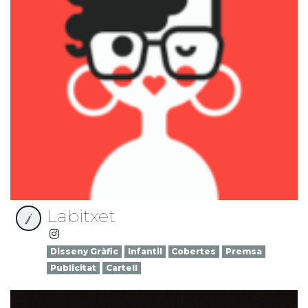
Labitxet
Disseny Gràfic
Infantil
Cobertes
Premsa
Publicitat
Cartell