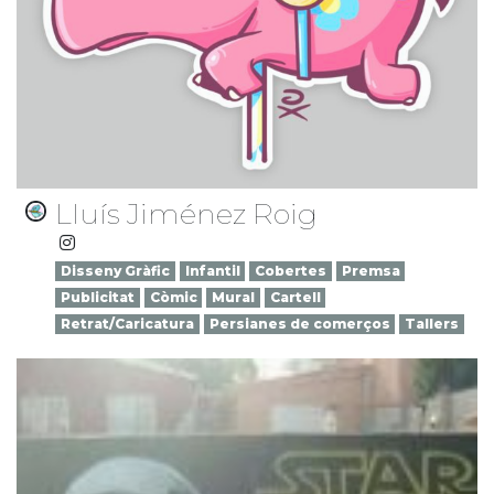
Lluís Jiménez Roig
Disseny Gràfic
Infantil
Cobertes
Premsa
Publicitat
Còmic
Mural
Cartell
Retrat/Caricatura
Persianes de comerços
Tallers