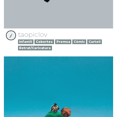
taopiclov
Infantil
Cobertes
Premsa
Còmic
Cartell
Retrat/Caricatura