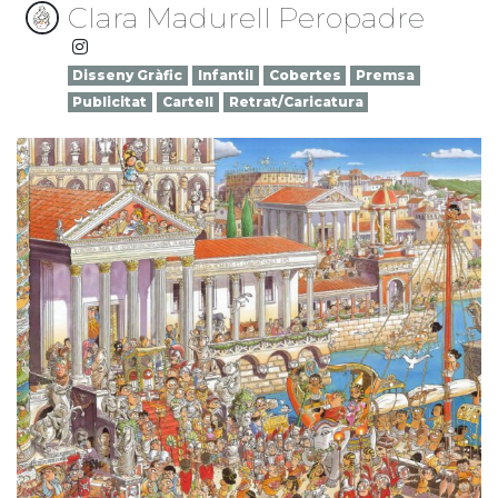
Clara Madurell Peropadre
Disseny Gràfic
Infantil
Cobertes
Premsa
Publicitat
Cartell
Retrat/Caricatura