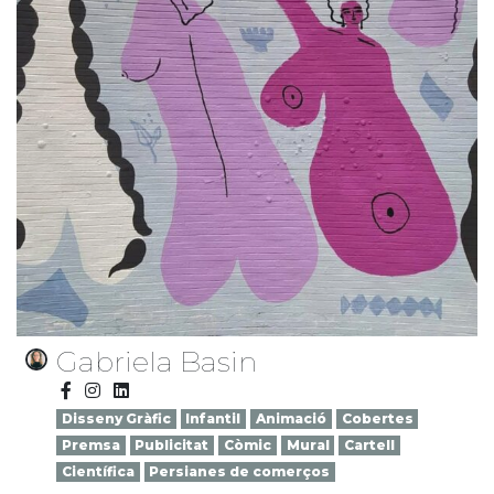
Gabriela Basin
Disseny Gràfic
Infantil
Animació
Cobertes
Premsa
Publicitat
Còmic
Mural
Cartell
Científica
Persianes de comerços