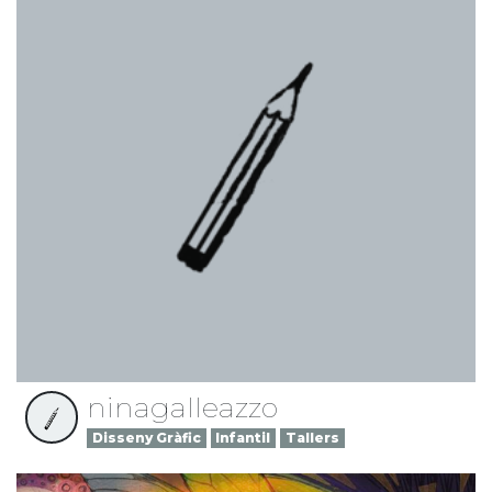
ninagalleazzo
Disseny Gràfic
Infantil
Tallers