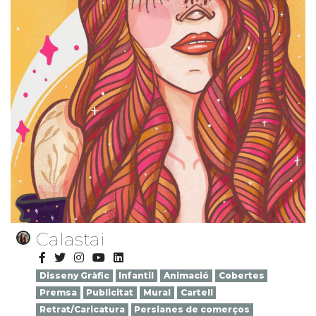
Calastai
Disseny Gràfic
Infantil
Animació
Cobertes
Premsa
Publicitat
Mural
Cartell
Retrat/Caricatura
Persianes de comerços