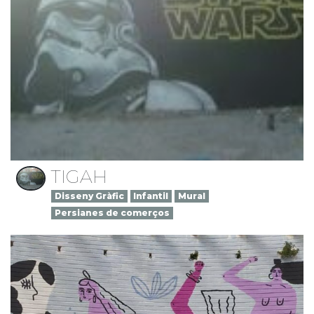
TIGAH
Disseny Gràfic
Infantil
Mural
Persianes de comerços