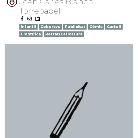
Joan Carles Blanch
Torrebadell
Infantil
Cobertes
Publicitat
Còmic
Cartell
Científica
Retrat/Caricatura