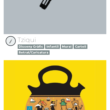
Tziqui
Disseny Gràfic
Infantil
Mural
Cartell
Retrat/Caricatura