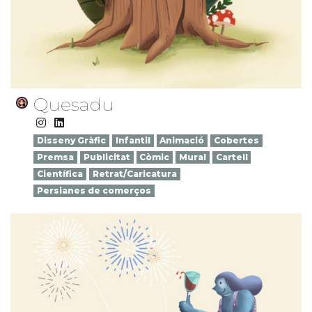
Quesadu
Disseny Gràfic
Infantil
Animació
Cobertes
Premsa
Publicitat
Còmic
Mural
Cartell
Científica
Retrat/Caricatura
Persianes de comerços