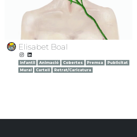
Elisabet Boal
Infantil
Animació
Cobertes
Premsa
Publicitat
Mural
Cartell
Retrat/Caricatura