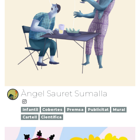
Àngel Sauret Sumalla
Infantil
Cobertes
Premsa
Publicitat
Mural
Cartell
Científica