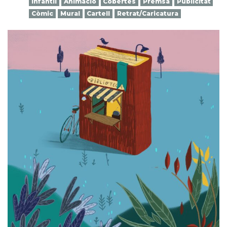
Infantil
Animació
Cobertes
Premsa
Publicitat
Còmic
Mural
Cartell
Retrat/Caricatura