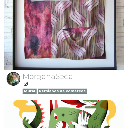
MorganaSeda
Mural
Persianes de comerços