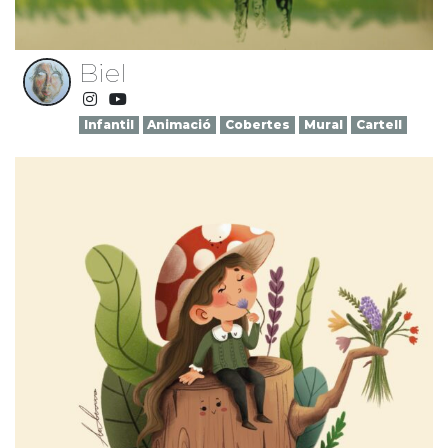
Biel
Infantil
Animació
Cobertes
Mural
Cartell