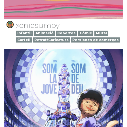
xeniasumoy
Infantil
Animació
Cobertes
Còmic
Mural
Cartell
Retrat/Caricatura
Persianes de comerços