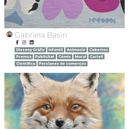
Gabriela Basin
Disseny Gràfic
Infantil
Animació
Cobertes
Premsa
Publicitat
Còmic
Mural
Cartell
Científica
Persianes de comerços