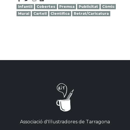
Infantil
Cobertes
Premsa
Publicitat
Còmic
Mural
Cartell
Científica
Retrat/Caricatura
Associació d'Il·lustradores de Tarragona