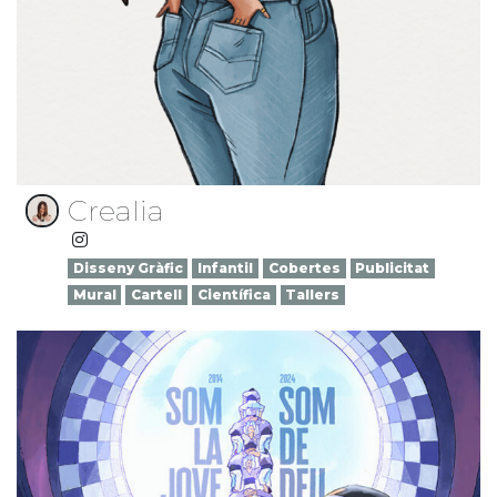
Crealia
Disseny Gràfic
Infantil
Cobertes
Publicitat
Mural
Cartell
Científica
Tallers