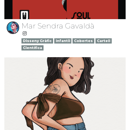
Mar Sendra Gavaldà
Disseny Gràfic
Infantil
Cobertes
Cartell
Científica