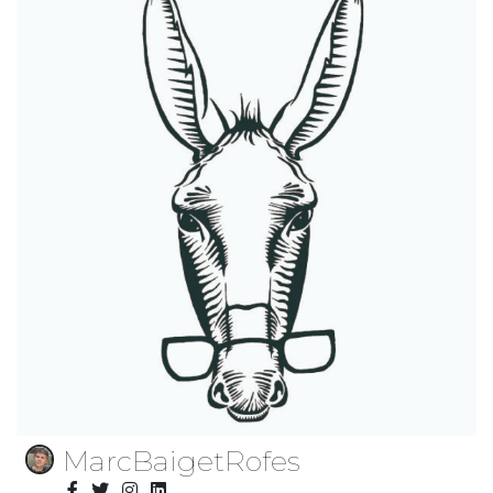
MarcBaigetRofes